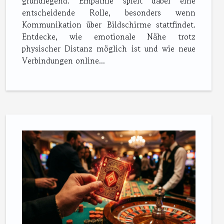
grundlegend. Empathie spielt dabei eine
entscheidende Rolle, besonders wenn
Kommunikation über Bildschirme stattfindet.
Entdecke, wie emotionale Nähe trotz
physischer Distanz möglich ist und wie neue
Verbindungen online...