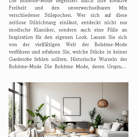
Die Bohème-Mode begeistert durch ihre kreative
Freiheit und den unverwechselbaren Mix
verschiedener Stilepochen. Wer sich auf diese
zeitlose Stilrichtung einlässt, entdeckt nicht nur
modische Klassiker, sondern auch eine Fülle an
Inspiration für den eigenen Look. Lassen Sie sich
von der vielfältigen Welt der Bohème-Mode
verführen und erfahren Sie, welche Stücke in keiner
Garderobe fehlen sollten. Historische Wurzeln der
Bohème-Mode Die Bohème Mode, deren Ursprung
bis ins 19. Jahrhundert zurückreicht, entstand als
Ausdruck kultureller Rebellion und Individualität. Sie
wurde maßgeblich...