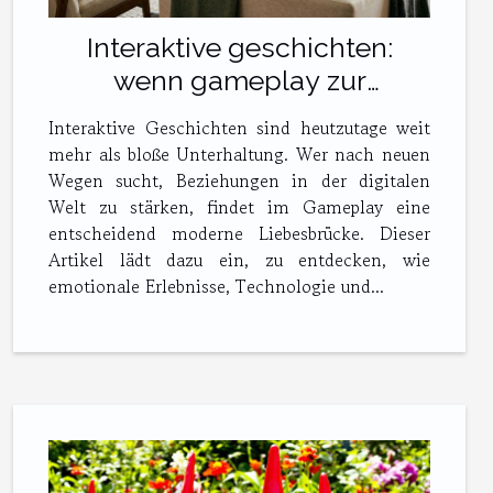
Interaktive geschichten:
wenn gameplay zur
modernen liebesbrücke wird
Interaktive Geschichten sind heutzutage weit
mehr als bloße Unterhaltung. Wer nach neuen
Wegen sucht, Beziehungen in der digitalen
Welt zu stärken, findet im Gameplay eine
entscheidend moderne Liebesbrücke. Dieser
Artikel lädt dazu ein, zu entdecken, wie
emotionale Erlebnisse, Technologie und...