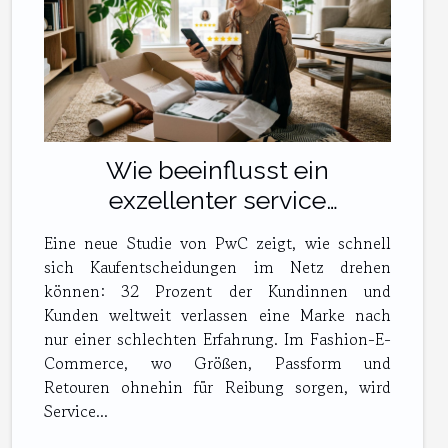
Wie beeinflusst ein
exzellenter service
kundenbewertungen im
Eine neue Studie von PwC zeigt, wie schnell
fashion-e-commerce?
sich Kaufentscheidungen im Netz drehen
können: 32 Prozent der Kundinnen und
Kunden weltweit verlassen eine Marke nach
nur einer schlechten Erfahrung. Im Fashion-E-
Commerce, wo Größen, Passform und
Retouren ohnehin für Reibung sorgen, wird
Service...