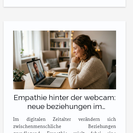
Empathie hinter der webcam:
neue beziehungen im
digitalen zeitalter
Im digitalen Zeitalter verändern sich
zwischenmenschliche Beziehungen