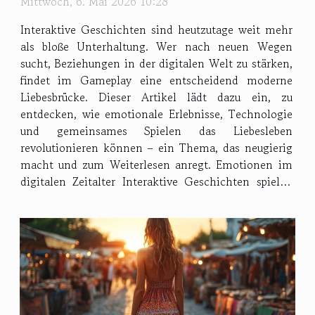
Mittwoch, 6. Mai 2026 10:28
Interaktive Geschichten sind heutzutage weit mehr
als bloße Unterhaltung. Wer nach neuen Wegen
sucht, Beziehungen in der digitalen Welt zu stärken,
findet im Gameplay eine entscheidend moderne
Liebesbrücke. Dieser Artikel lädt dazu ein, zu
entdecken, wie emotionale Erlebnisse, Technologie
und gemeinsames Spielen das Liebesleben
revolutionieren können – ein Thema, das neugierig
macht und zum Weiterlesen anregt. Emotionen im
digitalen Zeitalter Interaktive Geschichten spielen
eine bedeutende Rolle, wenn es darum geht,
Emotionen im digitalen Zeitalter zu vermitteln und
Partnerschaften auf...