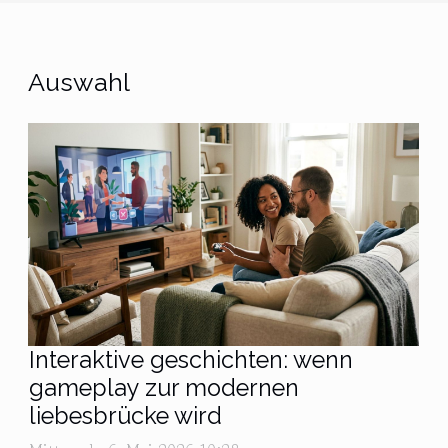
Auswahl
Interaktive geschichten: wenn
gameplay zur modernen
liebesbrücke wird