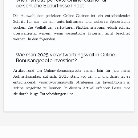
persönliche Bedürfnisse findet
Die Auswahl des perfekten Online-Casinos ist ein entscheidender
Schritt für alle, die ein unterhaltsames und sicheres Spielerlebnis
suchen. Die Vielfalt der verfügbaren Plattformen kann jedoch schnell
überwältigend wirken, wenn wesentliche Kriterien nicht beachtet
werden. In den folgenden...
Wie man 2025 verantwortungsvoll in Online-
Bonusangebote investiert?
Artikel rund um Online-Bonusangebote ziehen Jahr für Jahr mehr
Aufmerksamkeit auf sich. 2025 steht vor der Tür und daher ist es
entscheidend, verantwortungsvolle Strategien für Investitionen in
solche Angebote zu kennen. In diesem Artikel erfahren Leser, wie
sie durch kluge Entscheidungen und...