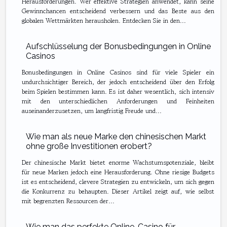
Herausforderungen. Wer effektive Strategien anwendet, kann seine
Gewinnchancen entscheidend verbessern und das Beste aus den
globalen Wettmärkten herausholen. Entdecken Sie in den...
Aufschlüsselung der Bonusbedingungen in Online
Casinos
Bonusbedingungen in Online Casinos sind für viele Spieler ein
undurchsichtiger Bereich, der jedoch entscheidend über den Erfolg
beim Spielen bestimmen kann. Es ist daher wesentlich, sich intensiv
mit den unterschiedlichen Anforderungen und Feinheiten
auseinanderzusetzen, um langfristig Freude und...
Wie man als neue Marke den chinesischen Markt
ohne große Investitionen erobert?
Der chinesische Markt bietet enorme Wachstumspotenziale, bleibt
für neue Marken jedoch eine Herausforderung. Ohne riesige Budgets
ist es entscheidend, clevere Strategien zu entwickeln, um sich gegen
die Konkurrenz zu behaupten. Dieser Artikel zeigt auf, wie selbst
mit begrenzten Ressourcen der...
Wie man das perfekte Online-Casino für