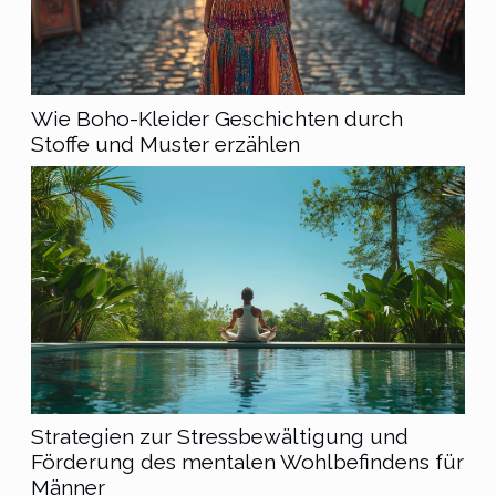
Wie Boho-Kleider Geschichten durch
Stoffe und Muster erzählen
Strategien zur Stressbewältigung und
Förderung des mentalen Wohlbefindens für
Männer