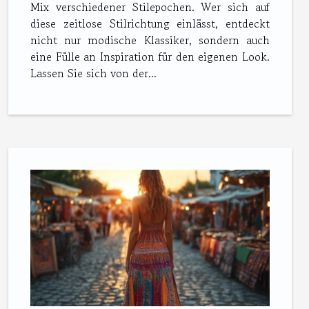
Mix verschiedener Stilepochen. Wer sich auf
diese zeitlose Stilrichtung einlässt, entdeckt
nicht nur modische Klassiker, sondern auch
eine Fülle an Inspiration für den eigenen Look.
Lassen Sie sich von der...