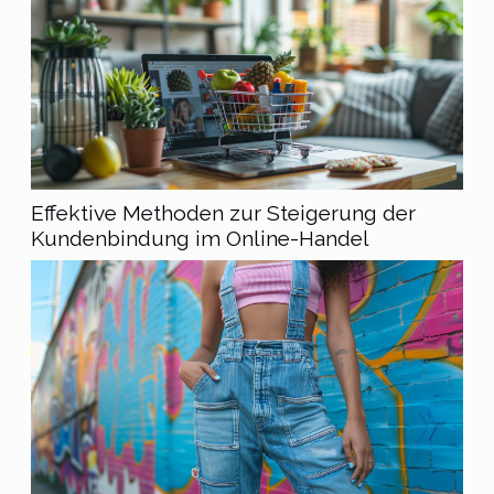
Effektive Methoden zur Steigerung der
Kundenbindung im Online-Handel