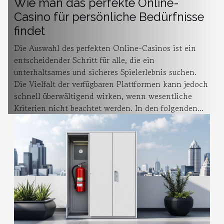
Wie man das perfekte Online-
Casino für persönliche Bedürfnisse
findet
Die Auswahl des perfekten Online-Casinos ist ein
entscheidender Schritt für alle, die ein
unterhaltsames und sicheres Spielerlebnis suchen.
Die Vielfalt der verfügbaren Plattformen kann jedoch
schnell überwältigend wirken, wenn wesentliche
Kriterien nicht beachtet werden. In den folgenden...