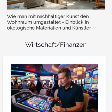
Wie man mit nachhaltiger Kunst den
Wohnraum umgestaltet - Einblick in
ökologische Materialien und Künstler
Wirtschaft/Finanzen