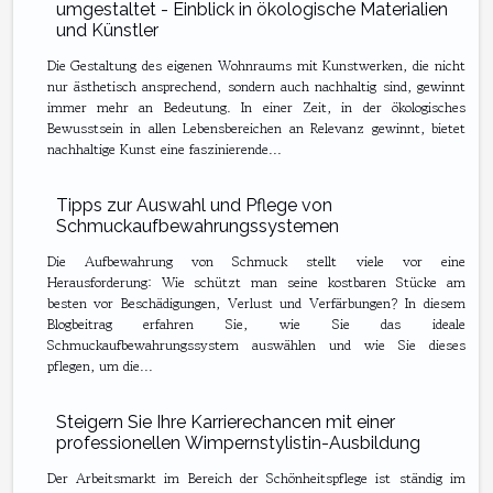
umgestaltet - Einblick in ökologische Materialien
und Künstler
Die Gestaltung des eigenen Wohnraums mit Kunstwerken, die nicht
nur ästhetisch ansprechend, sondern auch nachhaltig sind, gewinnt
immer mehr an Bedeutung. In einer Zeit, in der ökologisches
Bewusstsein in allen Lebensbereichen an Relevanz gewinnt, bietet
nachhaltige Kunst eine faszinierende...
Tipps zur Auswahl und Pflege von
Schmuckaufbewahrungssystemen
Die Aufbewahrung von Schmuck stellt viele vor eine
Herausforderung: Wie schützt man seine kostbaren Stücke am
besten vor Beschädigungen, Verlust und Verfärbungen? In diesem
Blogbeitrag erfahren Sie, wie Sie das ideale
Schmuckaufbewahrungssystem auswählen und wie Sie dieses
pflegen, um die...
Steigern Sie Ihre Karrierechancen mit einer
professionellen Wimpernstylistin-Ausbildung
Der Arbeitsmarkt im Bereich der Schönheitspflege ist ständig im