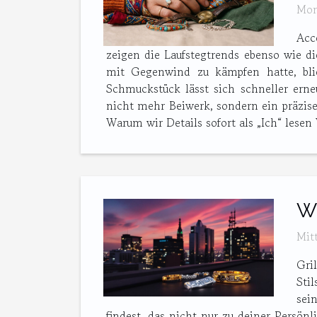
Mon
Acc
zeigen die Laufstegtrends ebenso wie 
mit Gegenwind zu kämpfen hatte, bli
Schmuckstück lässt sich schneller erne
nicht mehr Beiwerk, sondern ein präzise
Warum wir Details sofort als „Ich“ lesen 
Wi
Mit
Gri
Sti
sei
findest, das nicht nur zu deiner Persönl