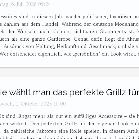
tag, 6. Juli 2026 09:24
essoires sind in diesem Jahr wieder politischer, luxuriöser u
die Zahlen aus dem Handel. Während der deutsche Modehande
eb der Wunsch nach kleinen, sichtbaren Statements stark
uern als eine ganze Garderobe. Genau darin liegt die Aktua
r Ausdruck von Haltung, Herkunft und Geschmack, und sie ve
Wer entscheidet eigentlich, wie „persönlich“ ein Look wirkt, da
e wählt man das perfekte Grillz für 
twoch, 1. Oktober 2025 10:00
llz sind längst mehr als nur ein auffälliges Accessoire – si
ls entwickelt. Den perfekten Grillz für den eigenen Look zu
n, da zahlreiche Faktoren eine Rolle spielen. In diesem Arti
ichkeit, sondern auch zu deinem Lebensstil passt. Lass dich 