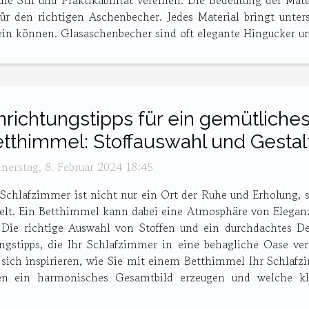
ie Stil und Praktikabilität vereinen. Die Bedeutung der Mate
ür den richtigen Aschenbecher. Jedes Material bringt unter
in können. Glasaschenbecher sind oft elegante Hingucker und 
nrichtungstipps für ein gemütliche
tthimmel: Stoffauswahl und Gesta
nerstag, 8. Februar 2024 18:45
 Schlafzimmer ist nicht nur ein Ort der Ruhe und Erholung, 
egelt. Ein Betthimmel kann dabei eine Atmosphäre von Elega
 Die richtige Auswahl von Stoffen und ein durchdachtes De
ngstipps, die Ihr Schlafzimmer in eine behagliche Oase ve
 sich inspirieren, wie Sie mit einem Betthimmel Ihr Schlaf
rben ein harmonisches Gesamtbild erzeugen und welche 