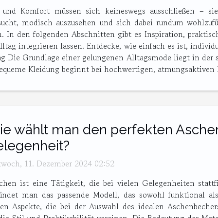
l und Komfort müssen sich keineswegs ausschließen – sie
cht, modisch auszusehen und sich dabei rundum wohlzufüh
 In den folgenden Abschnitten gibt es Inspiration, praktisc
lltag integrieren lassen. Entdecke, wie einfach es ist, indi
ag Die Grundlage einer gelungenen Alltagsmode liegt in der so
 Bequeme Kleidung beginnt bei hochwertigen, atmungsaktiven 
e wählt man den perfekten Aschen
legenheit?
twoch, 11. Dezember 2024 02:52
chen ist eine Tätigkeit, die bei vielen Gelegenheiten statt
 findet man das passende Modell, das sowohl funktional als
nen Aspekte, die bei der Auswahl des idealen Aschenbechers