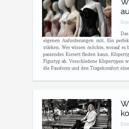
Wi
au
Son
Das
eigenen Anforderungen mit. Ein perfek
stärken. Wer wissen möchte, worauf es b
passendes Korsett finden kann. Körpert
Figurtyp ab. Verschiedene Körpertypen wi
die Passform und den Tragekomfort eines 
Wi
ko
Don