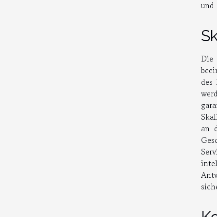
und 
Sk
Die
beei
des 
wer
gara
Skal
an d
Gesc
Serv
inte
Antw
sich
Ko