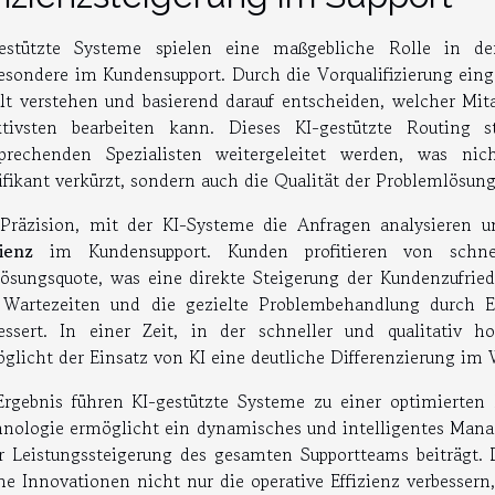
gestützte Systeme spielen eine maßgebliche Rolle in d
esondere im Kundensupport. Durch die Vorqualifizierung ei
lt verstehen und basierend darauf entscheiden, welcher Mi
ktivsten bearbeiten kann. Dieses KI-gestützte Routing s
sprechenden Spezialisten weitergeleitet werden, was ni
ifikant verkürzt, sondern auch die Qualität der Problemlösung
Präzision, mit der KI-Systeme die Anfragen analysieren und
zienz
im Kundensupport. Kunden profitieren von schne
lösungsquote, was eine direkte Steigerung der Kundenzufrie
Wartezeiten und die gezielte Problembehandlung durch E
essert. In einer Zeit, in der schneller und qualitativ h
glicht der Einsatz von KI eine deutliche Differenzierung im
rgebnis führen KI-gestützte Systeme zu einer optimierten
nologie ermöglicht ein dynamisches und intelligentes Mana
r Leistungssteigerung des gesamten Supportteams beiträgt. D
he Innovationen nicht nur die operative Effizienz verbesser