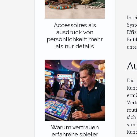
In e
Syst
Accessoires als
Effi
ausdruck von
persönlichkeit: mehr
Entd
als nur details
unte
Au
Die
Kund
ermö
Verk
rout
sic
stra
Warum vertrauen
Kund
erfahrene spieler