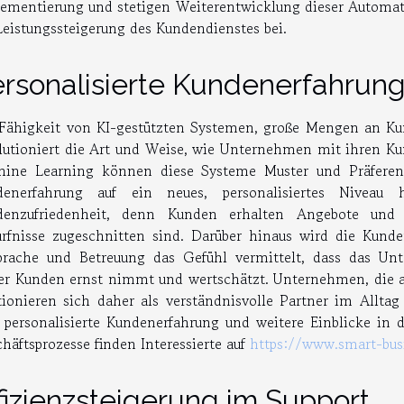
ementierung und stetigen Weiterentwicklung dieser Automat
Leistungssteigerung des Kundendienstes bei.
rsonalisierte Kundenerfahrun
Fähigkeit von KI-gestützten Systemen, große Mengen an Kun
lutioniert die Art und Weise, wie Unternehmen mit ihren 
hine Learning können diese Systeme Muster und Präfere
denerfahrung auf ein neues, personalisiertes Niveau 
denzufriedenheit, denn Kunden erhalten Angebote und I
rfnisse zugeschnitten sind. Darüber hinaus wird die Kund
prache und Betreuung das Gefühl vermittelt, dass das U
er Kunden ernst nimmt und wertschätzt. Unternehmen, die a
tionieren sich daher als verständnisvolle Partner im Alltag
 personalisierte Kundenerfahrung und weitere Einblicke in d
häftsprozesse finden Interessierte auf
https://www.smart-busi
fizienzsteigerung im Support