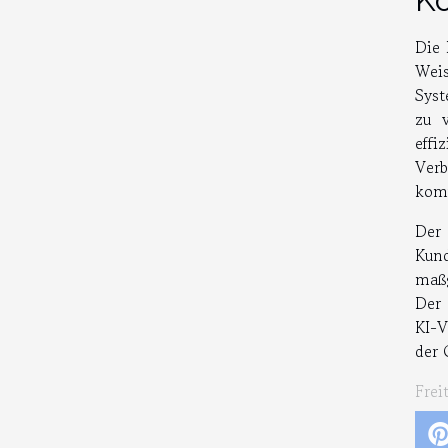
Die 
Weis
Syst
zu 
effi
Verb
komp
Der
Kund
maßg
Der 
KI-V
der 
Frei