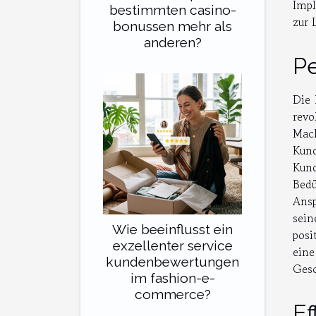
Impl
bestimmten casino-
zur 
bonussen mehr als
anderen?
Pe
Die 
revo
Mac
Kun
Kun
Bedü
Ans
sein
Wie beeinflusst ein
posi
exzellenter service
eine
kundenbewertungen
Gesc
im fashion-e-
commerce?
Ef