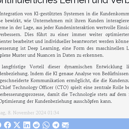
Integration von KI-gestützten Systemen in die Kundenkommu
e bewirkt, wie Unternehmen mit ihren Kunden interagieren
eme in der Lage, aus jeder Kundeninteraktion wertvolle Eins
verbessern. Dies führt zu einer immer weiter optimiert
zienter bearbeitet und individueller beantwortet werden könn
esserung ist Deep Learning, eine Form des maschinellen L
lexe Muster und Nuancen in Daten zu erkennen.
 langfristige Vorteil dieser dynamischen Entwicklung l
enbeziehung. Indem die KI genaue Analyse von Bedürfnissen 
eschneiderte Kommunikation ermöglicht, die die Kundenzufr
Chief Technology Officer (CTO) spielt eine zentrale Rolle
erbesserungsprozesse, damit die Technologie stets auf dem n
Optimierung der Kundenbeziehung ausschöpfen kann.
tag, 8. November 2024 01:34