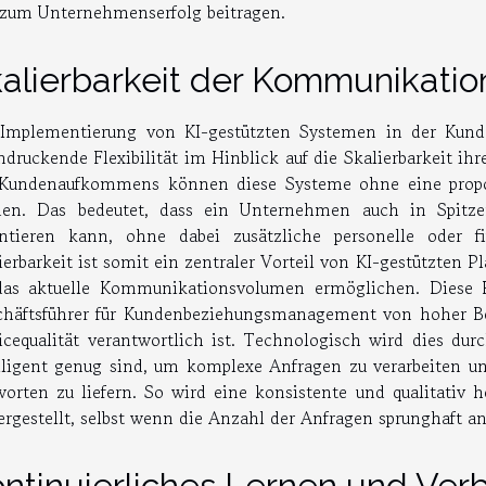
zum Unternehmenserfolg beitragen.
alierbarkeit der Kommunikatio
 Implementierung von KI-gestützten Systemen in der Kun
ndruckende Flexibilität im Hinblick auf die Skalierbarkeit 
Kundenaufkommens können diese Systeme ohne eine propor
den. Das bedeutet, dass ein Unternehmen auch in Spitze
ntieren kann, ohne dabei zusätzliche personelle oder f
ierbarkeit ist somit ein zentraler Vorteil von KI-gestützten
as aktuelle Kommunikationsvolumen ermöglichen. Diese Re
häftsführer für Kundenbeziehungsmanagement von hoher Bed
icequalität verantwortlich ist. Technologisch wird dies dur
lligent genug sind, um komplexe Anfragen zu verarbeiten und
orten zu liefern. So wird eine konsistente und qualitati
ergestellt, selbst wenn die Anzahl der Anfragen sprunghaft an
ntinuierliches Lernen und Ve