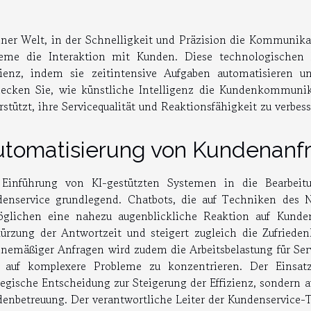
iner Welt, in der Schnelligkeit und Präzision die Kommunika
eme die Interaktion mit Kunden. Diese technologischen F
zienz, indem sie zeitintensive Aufgaben automatisieren u
ecken Sie, wie künstliche Intelligenz die Kundenkommuni
rstützt, ihre Servicequalität und Reaktionsfähigkeit zu verbess
tomatisierung von Kundenanf
 Einführung von KI-gestützten Systemen in die Bearbeit
enservice grundlegend. Chatbots, die auf Techniken des N
glichen eine nahezu augenblickliche Reaktion auf Kundena
ürzung der Antwortzeit und steigert zugleich die Zufriede
inemäßiger Anfragen wird zudem die Arbeitsbelastung für Serv
h auf komplexere Probleme zu konzentrieren. Der Einsat
tegische Entscheidung zur Steigerung der Effizienz, sondern 
enbetreuung. Der verantwortliche Leiter der Kundenservice-Te