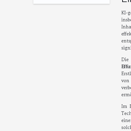
KI-
insb
Inha
effe
ent
sign
Die 
Effi
Erst
von 
verb
ermö
Im E
Tech
eine
solc