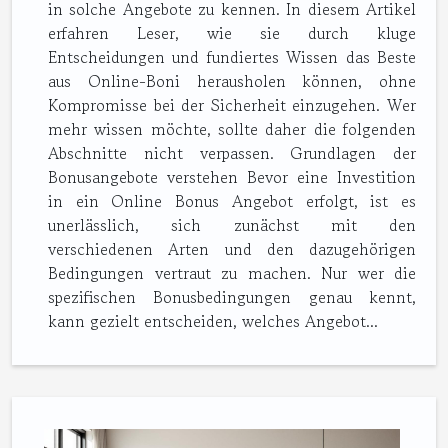
in solche Angebote zu kennen. In diesem Artikel
erfahren Leser, wie sie durch kluge
Entscheidungen und fundiertes Wissen das Beste
aus Online-Boni herausholen können, ohne
Kompromisse bei der Sicherheit einzugehen. Wer
mehr wissen möchte, sollte daher die folgenden
Abschnitte nicht verpassen. Grundlagen der
Bonusangebote verstehen Bevor eine Investition
in ein Online Bonus Angebot erfolgt, ist es
unerlässlich, sich zunächst mit den
verschiedenen Arten und den dazugehörigen
Bedingungen vertraut zu machen. Nur wer die
spezifischen Bonusbedingungen genau kennt,
kann gezielt entscheiden, welches Angebot...