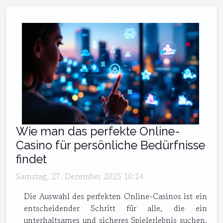
Wie man das perfekte Online-
Casino für persönliche Bedürfnisse
findet
Samstag, 27. Dezember 2025 10:14
Die Auswahl des perfekten Online-Casinos ist ein
entscheidender Schritt für alle, die ein
unterhaltsames und sicheres Spielerlebnis suchen.