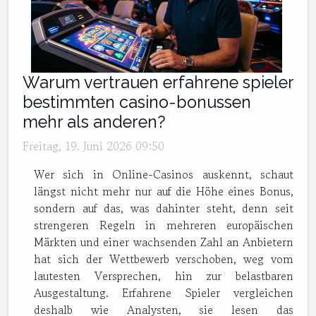
Warum vertrauen erfahrene spieler
bestimmten casino-bonussen
mehr als anderen?
Freitag, 19. Juni 2026 09:50
Wer sich in Online-Casinos auskennt, schaut
längst nicht mehr nur auf die Höhe eines Bonus,
sondern auf das, was dahinter steht, denn seit
strengeren Regeln in mehreren europäischen
Märkten und einer wachsenden Zahl an Anbietern
hat sich der Wettbewerb verschoben, weg vom
lautesten Versprechen, hin zur belastbaren
Ausgestaltung. Erfahrene Spieler vergleichen
deshalb wie Analysten, sie lesen das