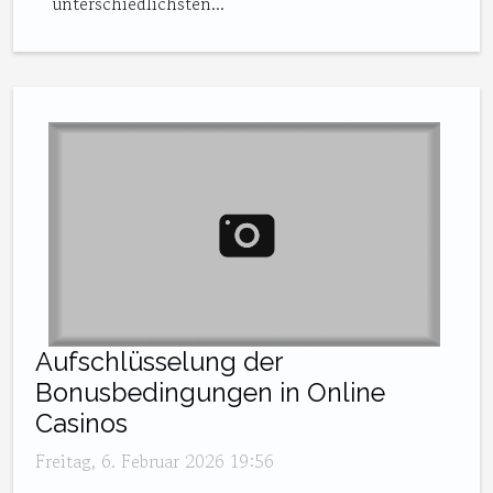
unterschiedlichsten...
Aufschlüsselung der
Bonusbedingungen in Online
Casinos
Freitag, 6. Februar 2026 19:56