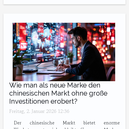
Wie man als neue Marke den
chinesischen Markt ohne große
Investitionen erobert?
Freitag, 2. Januar 2026 12:36
Der chinesische Markt bietet enorme