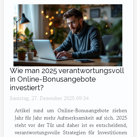
Wie man 2025 verantwortungsvoll
in Online-Bonusangebote
investiert?
Samstag, 27. Dezember 2025 09:34
Artikel rund um Online-Bonusangebote ziehen
Jahr für Jahr mehr Aufmerksamkeit auf sich. 2025
steht vor der Tür und daher ist es entscheidend,
verantwortungsvolle Strategien für Investitionen