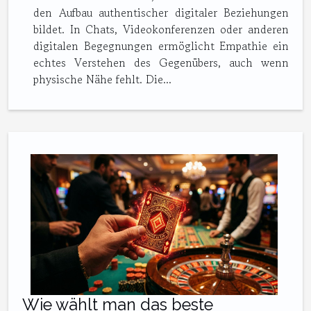
den Aufbau authentischer digitaler Beziehungen
bildet. In Chats, Videokonferenzen oder anderen
digitalen Begegnungen ermöglicht Empathie ein
echtes Verstehen des Gegenübers, auch wenn
physische Nähe fehlt. Die...
Wie wählt man das beste