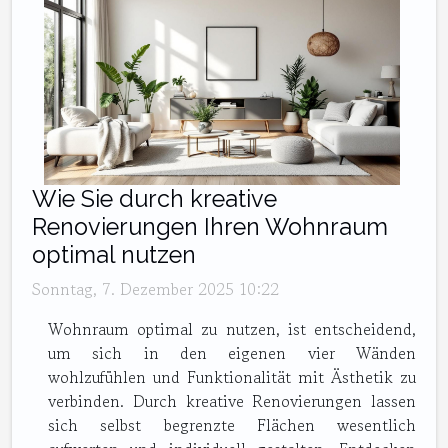
Wie Sie durch kreative
Renovierungen Ihren Wohnraum
optimal nutzen
Sonntag, 7. Dezember 2025 10:22
Wohnraum optimal zu nutzen, ist entscheidend,
um sich in den eigenen vier Wänden
wohlzufühlen und Funktionalität mit Ästhetik zu
verbinden. Durch kreative Renovierungen lassen
sich selbst begrenzte Flächen wesentlich