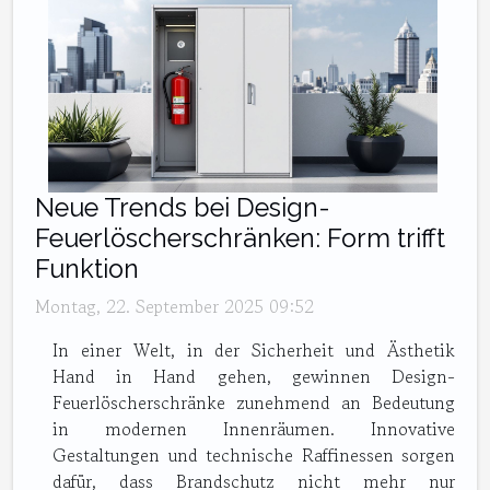
Neue Trends bei Design-
Feuerlöscherschränken: Form trifft
Funktion
Montag, 22. September 2025 09:52
In einer Welt, in der Sicherheit und Ästhetik
Hand in Hand gehen, gewinnen Design-
Feuerlöscherschränke zunehmend an Bedeutung
in modernen Innenräumen. Innovative
Gestaltungen und technische Raffinessen sorgen
dafür, dass Brandschutz nicht mehr nur