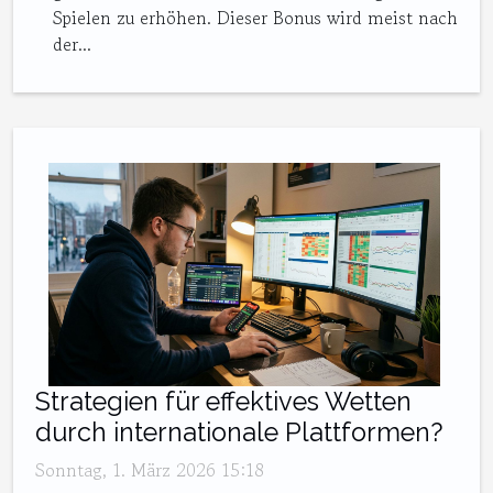
Spielen zu erhöhen. Dieser Bonus wird meist nach
der...
Strategien für effektives Wetten
durch internationale Plattformen?
Sonntag, 1. März 2026 15:18