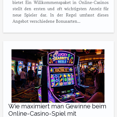
bietet Ein Willkommenspaket in Online-Casinos
stellt den ersten und oft wichtigsten Anreiz für
neue Spieler dar. In der Regel umfasst dieses
Angebot verschiedene Bonusarten...
Wie maximiert man Gewinne beim
Online-Casino-Spiel mit