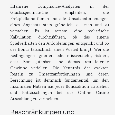
Erfahrene Compliance-Analysten in der
Glücksspielindustrie empfehlen, die
Freispielkonditionen und alle Umsatzanforderungen
eines Angebots stets gründlich zu lesen und zu
verstehen. Es ist ratsam, eine realistische
Kalkulation durchzuführen, ob das eigene
Spielverhalten den Anforderungen entspricht und ob
der Bonus tatsächlich einen Vorteil bringt. Wer die
Bedingungen ignoriert oder missversteht, riskiert,
dass Bonusguthaben und daraus resultierende
Gewinne verfallen. Die Kenntnis der exakten
Regeln zu Umsatzanforderungen und deren
Berechnung ist demnach fundamental, um den
maximalen Nutzen aus jeder Bonusaktion zu ziehen
und Enttäuschungen bei der Online Casino
Auszahlung zu vermeiden.
Beschränkungen und