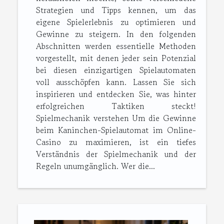
Strategien und Tipps kennen, um das
eigene Spielerlebnis zu optimieren und
Gewinne zu steigern. In den folgenden
Abschnitten werden essentielle Methoden
vorgestellt, mit denen jeder sein Potenzial
bei diesen einzigartigen Spielautomaten
voll ausschöpfen kann. Lassen Sie sich
inspirieren und entdecken Sie, was hinter
erfolgreichen Taktiken steckt!
Spielmechanik verstehen Um die Gewinne
beim Kaninchen-Spielautomat im Online-
Casino zu maximieren, ist ein tiefes
Verständnis der Spielmechanik und der
Regeln unumgänglich. Wer die...