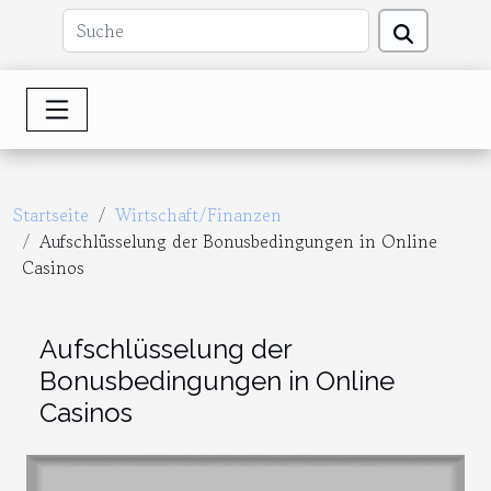
Startseite
Wirtschaft/Finanzen
Aufschlüsselung der Bonusbedingungen in Online
Casinos
Aufschlüsselung der
Bonusbedingungen in Online
Casinos