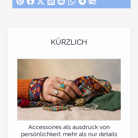
KÜRZLICH
Accessoires als ausdruck von
persönlichkeit: mehr als nur details