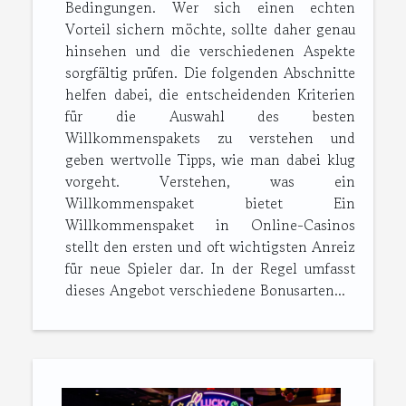
Bedingungen. Wer sich einen echten
Vorteil sichern möchte, sollte daher genau
hinsehen und die verschiedenen Aspekte
sorgfältig prüfen. Die folgenden Abschnitte
helfen dabei, die entscheidenden Kriterien
für die Auswahl des besten
Willkommenspakets zu verstehen und
geben wertvolle Tipps, wie man dabei klug
vorgeht. Verstehen, was ein
Willkommenspaket bietet Ein
Willkommenspaket in Online-Casinos
stellt den ersten und oft wichtigsten Anreiz
für neue Spieler dar. In der Regel umfasst
dieses Angebot verschiedene Bonusarten...