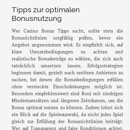
Tipps zur optimalen
Bonusnutzung
Wer Casino Bonus Tipps sucht, sollte stets die
Bonusrichtlinien sorgfältig prüfen, bevor ein
Angebot angenommen wird. Es empfiehlt sich, auf
klare Umsatzbedingungen zu achten und
realistische Bonusbeträge zu wählen, die sich auch
tatsächlich umsetzen lassen. Erfolgsstrategien
beginnen damit, gezielt nach seriösen Anbietern zu
suchen, bei denen die Bonusbedingungen erfüllen
ohne versteckte Einschränkungen möglich ist.
Besonders empfehlenswert sind Boni mit niedrigen
Mindestumsätzen und längeren Zeiträumen, um die
Bonus optimal nutzen zu können. Zudem lohnt sich
ein Blick auf die Spieleauswahl, da nicht jedes Spiel
gleich zur Erfüllung der Bonusrichtlinien beiträgt.
Wer auf Transparenz und faire Konditionen achtet,