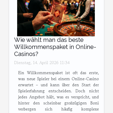
Wie wählt man das beste
Willkommenspaket in Online-
Casinos?
Dienstag, 14. April 2026 11:34
Ein Willkommenspaket ist oft das erste,
was neue Spieler bei einem Online-Casino
erwartet – und kann über den Start der
Spielerfahrung entscheiden. Doch nicht
jedes Angebot hält, was es verspricht, und
hinter den scheinbar großzügigen Boni
verbergen sich häufig komplexe