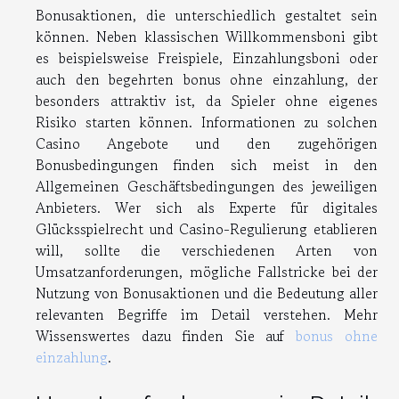
Bonusaktionen, die unterschiedlich gestaltet sein
können. Neben klassischen Willkommensboni gibt
es beispielsweise Freispiele, Einzahlungsboni oder
auch den begehrten bonus ohne einzahlung, der
besonders attraktiv ist, da Spieler ohne eigenes
Risiko starten können. Informationen zu solchen
Casino Angebote und den zugehörigen
Bonusbedingungen finden sich meist in den
Allgemeinen Geschäftsbedingungen des jeweiligen
Anbieters. Wer sich als Experte für digitales
Glücksspielrecht und Casino-Regulierung etablieren
will, sollte die verschiedenen Arten von
Umsatzanforderungen, mögliche Fallstricke bei der
Nutzung von Bonusaktionen und die Bedeutung aller
relevanten Begriffe im Detail verstehen. Mehr
Wissenswertes dazu finden Sie auf
bonus ohne
einzahlung
.