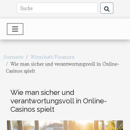
Startseite
Wirtschaft/Finanzen
Wie man sicher und verantwortungsvoll in Online-
Casinos spielt
Wie man sicher und
verantwortungsvoll in Online-
Casinos spielt