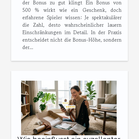
der Bonus zu gut klingt Ein Bonus von
500 % wirkt wie ein Geschenk, doch
erfahrene Spieler wissen: Je spektakulärer
die Zahl, desto wahrscheinlicher lauern
Einschränkungen im Detail. In der Praxis
entscheidet nicht die Bonus-Höhe, sondern
der...