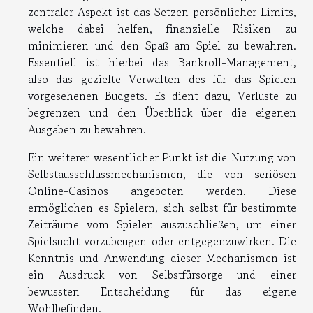
zentraler Aspekt ist das Setzen persönlicher Limits,
welche dabei helfen, finanzielle Risiken zu
minimieren und den Spaß am Spiel zu bewahren.
Essentiell ist hierbei das Bankroll-Management,
also das gezielte Verwalten des für das Spielen
vorgesehenen Budgets. Es dient dazu, Verluste zu
begrenzen und den Überblick über die eigenen
Ausgaben zu bewahren.
Ein weiterer wesentlicher Punkt ist die Nutzung von
Selbstausschlussmechanismen, die von seriösen
Online-Casinos angeboten werden. Diese
ermöglichen es Spielern, sich selbst für bestimmte
Zeiträume vom Spielen auszuschließen, um einer
Spielsucht vorzubeugen oder entgegenzuwirken. Die
Kenntnis und Anwendung dieser Mechanismen ist
ein Ausdruck von Selbstfürsorge und einer
bewussten Entscheidung für das eigene
Wohlbefinden.