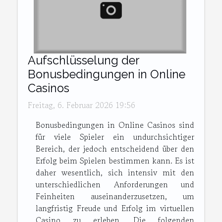
Aufschlüsselung der
Bonusbedingungen in Online
Casinos
Freitag, 6. Februar 2026 19:56
Bonusbedingungen in Online Casinos sind
für viele Spieler ein undurchsichtiger
Bereich, der jedoch entscheidend über den
Erfolg beim Spielen bestimmen kann. Es ist
daher wesentlich, sich intensiv mit den
unterschiedlichen Anforderungen und
Feinheiten auseinanderzusetzen, um
langfristig Freude und Erfolg im virtuellen
Casino zu erleben. Die folgenden