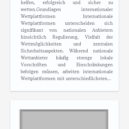
helfen, erfolgreich und sicher zu
wetten.Grundlagen internationaler
Wettplattformen Internationale
Wettplattformen unterscheiden sich
signifikant von nationalen Anbietern
hinsichtlich Regulierung, Vielfalt der
Wettmöglichkeiten und zentralen
Sicherheitsaspekten. Während nationale
Wettanbieter häufig strenge lokale
Vorschriften und Einschränkungen
befolgen müssen, arbeiten internationale
Wettplattformen mit unterschiedlichsten...