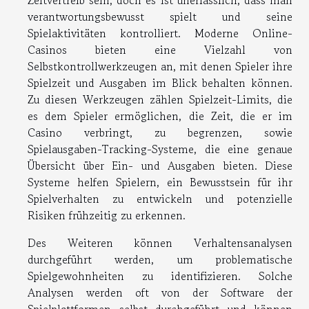
Zeitvertreib sein, doch es ist unerlässlich, dass man
verantwortungsbewusst spielt und seine
Spielaktivitäten kontrolliert. Moderne Online-
Casinos bieten eine Vielzahl von
Selbstkontrollwerkzeugen an, mit denen Spieler ihre
Spielzeit und Ausgaben im Blick behalten können.
Zu diesen Werkzeugen zählen Spielzeit-Limits, die
es dem Spieler ermöglichen, die Zeit, die er im
Casino verbringt, zu begrenzen, sowie
Spielausgaben-Tracking-Systeme, die eine genaue
Übersicht über Ein- und Ausgaben bieten. Diese
Systeme helfen Spielern, ein Bewusstsein für ihr
Spielverhalten zu entwickeln und potenzielle
Risiken frühzeitig zu erkennen.
Des Weiteren können Verhaltensanalysen
durchgeführt werden, um problematische
Spielgewohnheiten zu identifizieren. Solche
Analysen werden oft von der Software der