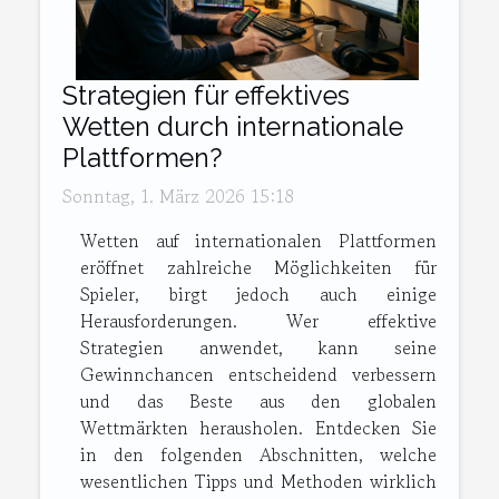
Strategien für effektives
Wetten durch internationale
Plattformen?
Sonntag, 1. März 2026 15:18
Wetten auf internationalen Plattformen
eröffnet zahlreiche Möglichkeiten für
Spieler, birgt jedoch auch einige
Herausforderungen. Wer effektive
Strategien anwendet, kann seine
Gewinnchancen entscheidend verbessern
und das Beste aus den globalen
Wettmärkten herausholen. Entdecken Sie
in den folgenden Abschnitten, welche
wesentlichen Tipps und Methoden wirklich