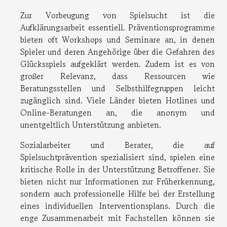
Zur Vorbeugung von Spielsucht ist die
Aufklärungsarbeit essentiell. Präventionsprogramme
bieten oft Workshops und Seminare an, in denen
Spieler und deren Angehörige über die Gefahren des
Glücksspiels aufgeklärt werden. Zudem ist es von
großer Relevanz, dass Ressourcen wie
Beratungsstellen und Selbsthilfegruppen leicht
zugänglich sind. Viele Länder bieten Hotlines und
Online-Beratungen an, die anonym und
unentgeltlich Unterstützung anbieten.
Sozialarbeiter und Berater, die auf
Spielsuchtprävention spezialisiert sind, spielen eine
kritische Rolle in der Unterstützung Betroffener. Sie
bieten nicht nur Informationen zur Früherkennung,
sondern auch professionelle Hilfe bei der Erstellung
eines individuellen Interventionsplans. Durch die
enge Zusammenarbeit mit Fachstellen können sie