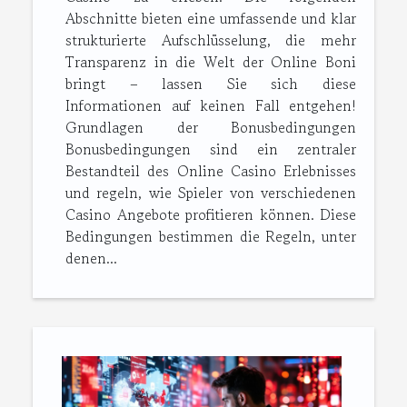
Abschnitte bieten eine umfassende und klar
strukturierte Aufschlüsselung, die mehr
Transparenz in die Welt der Online Boni
bringt – lassen Sie sich diese
Informationen auf keinen Fall entgehen!
Grundlagen der Bonusbedingungen
Bonusbedingungen sind ein zentraler
Bestandteil des Online Casino Erlebnisses
und regeln, wie Spieler von verschiedenen
Casino Angebote profitieren können. Diese
Bedingungen bestimmen die Regeln, unter
denen...