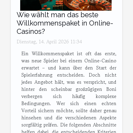
Wie wählt man das beste
Willkommenspaket in Online-
Casinos?
Dienstag, 14. April 2026 11:34
Ein Willkommenspaket ist oft das erste,
was neue Spieler bei einem Online-Casino
erwartet – und kann über den Start der
Spielerfahrung entscheiden. Doch nicht
jedes Angebot hält, was es verspricht, und
hinter den scheinbar großzügigen Boni
verbergen sich häufig komplexe
Bedingungen. Wer sich einen echten
Vorteil sichern möchte, sollte daher genau
hinsehen und die verschiedenen Aspekte
sorgfältig prüfen. Die folgenden Abschnitte
helfen dabei, die entscheidenden Kriterien