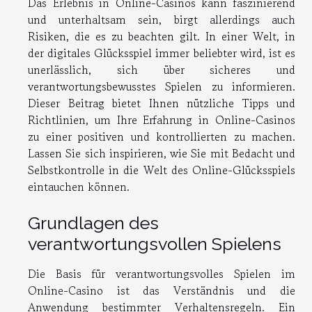
Das Erlebnis in Online-Casinos kann faszinierend
und unterhaltsam sein, birgt allerdings auch
Risiken, die es zu beachten gilt. In einer Welt, in
der digitales Glücksspiel immer beliebter wird, ist es
unerlässlich, sich über sicheres und
verantwortungsbewusstes Spielen zu informieren.
Dieser Beitrag bietet Ihnen nützliche Tipps und
Richtlinien, um Ihre Erfahrung in Online-Casinos
zu einer positiven und kontrollierten zu machen.
Lassen Sie sich inspirieren, wie Sie mit Bedacht und
Selbstkontrolle in die Welt des Online-Glücksspiels
eintauchen können.
Grundlagen des
verantwortungsvollen Spielens
Die Basis für verantwortungsvolles Spielen im
Online-Casino ist das Verständnis und die
Anwendung bestimmter Verhaltensregeln. Ein